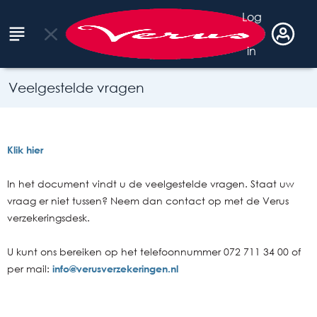
Acrisure
Log
close
Menu
|
in
Veelgestelde vragen
Verusverzekeringen
Klik hier
In het document vindt u de veelgestelde vragen. Staat uw
vraag er niet tussen? Neem dan contact op met de Verus
verzekeringsdesk.
U kunt ons bereiken op het telefoonnummer 072 711 34 00 of
per mail:
info@verusverzekeringen.nl