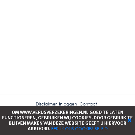
Disclaimer
Inloggen
Contact
OM WWW.VERUSVERZEKERINGEN.NL GOED TE LATEN
© 2026 Acrisure Netherlands B.V. | Verusverzekeringen - Alle
FUNCTIONEREN, GEBRUIKEN WIJ COOKIES. DOOR GEBRUIK TE
BLIJVEN MAKEN VAN DEZE WEBSITE GEEFT U HIERVOOR
Rechten Voorbehouden.
BEKIJK ONS COOKIES BELEID
AKKOORD.