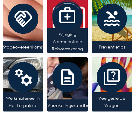
medical_services
handshake
pool
Wijziging
Alarmcentrale
Stageovereenkomst
Preventietips
Reisverzekering
manufacturing
description
quiz
Werkmaterieel In
Veelgestelde
Het Lespakket
Verzekeringshandboek
Vragen